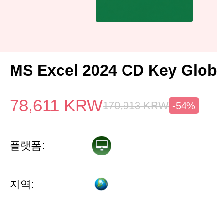
MS Excel 2024 CD Key Glob
78,611
KRW
170,913
KRW
-54%
플랫폼:
지역: