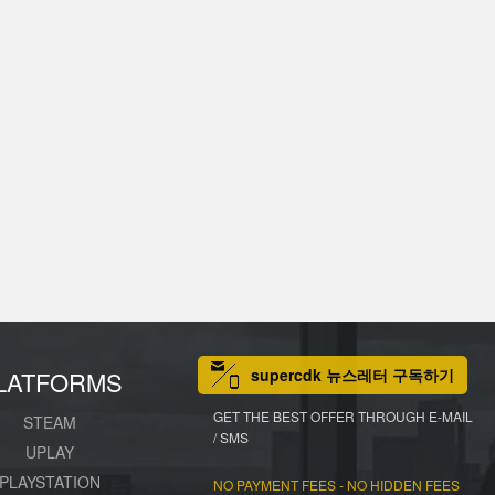
supercdk 뉴스레터 구독하기
LATFORMS
GET THE BEST OFFER THROUGH E-MAIL
STEAM
/ SMS
UPLAY
PLAYSTATION
NO PAYMENT FEES - NO HIDDEN FEES