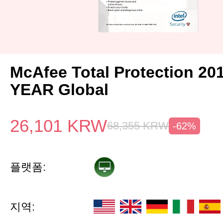
McAfee Total Protection 20
YEAR Global
26,101
KRW
68,355
KRW
-62%
플랫폼:
지역: